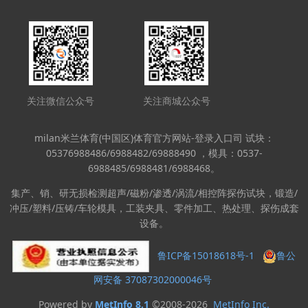
关注微信公众号
关注商城公众号
milan米兰体育(中国区)体育官方网站-登录入口司 试块：
05376988486/6988482/69888490 ，模具：0537-
6988485/6988481/6988468。
集产、销、研无损检测超声/磁粉/渗透/涡流/相控阵探伤试块，锻造/
冲压/塑料/压铸/车轮模具，工装夹具、零件加工、热处理、探伤成套
设备。
鲁ICP备15018618号-1
鲁公
网安备 37087302000046号
Powered by
MetInfo 8.1
©2008-2026
MetInfo Inc.