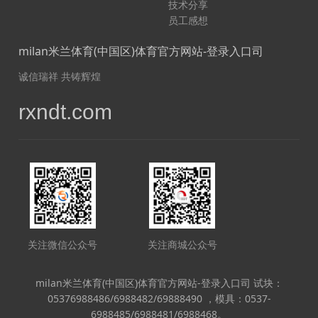
技术分享
员工感想
milan米兰体育(中国区)体育官方网站-登录入口司
诚信瑞祥 共铸辉煌
rxndt.com
关注微信公众号
关注商城公众号
milan米兰体育(中国区)体育官方网站-登录入口司 试块：
05376988486/6988482/69888490 ，模具：0537-
6988485/6988481/6988468。