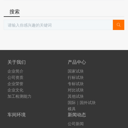
搜索
关于我们
产品中心
企业简介
国家试块
公司资质
行标试块
企业荣誉
专标试块
企业文化
对比试块
加工检测能力
其他试块
国际｜国外试块
模具
车间环境
新闻动态
公司新闻