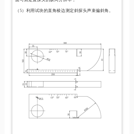
（5）利用试块的直角棱边测定斜探头声束偏斜角。