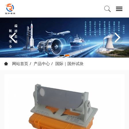
网站首页
产品中心
国际｜国外试块