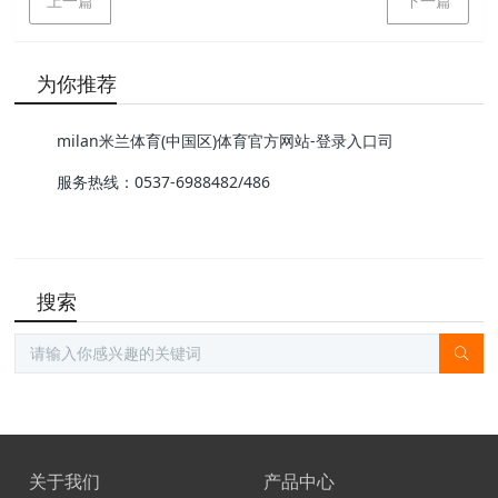
上一篇
下一篇
为你推荐
milan米兰体育(中国区)体育官方网站-登录入口司
服务热线：0537-6988482/486
搜索
关于我们
产品中心