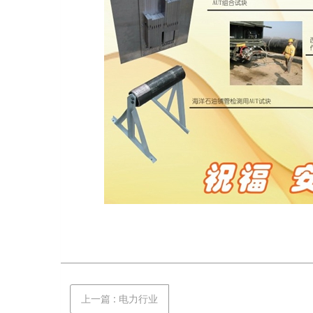
上一篇
:
电力行业