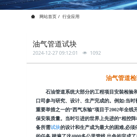
网站首页
行业应用
油气管道试块
2024-12-27 09:12:01
1092
油气管道检
石油管道系统大部分的工程项目安裝检验
口司参与研究、设计、生产完
成的。例如:当时
重要举措之一的“西气东输”项目于2002年全线
保安装质量。当时引进的世界上先进的“相控阵
备所需
试块
的设计和生产成为最大的困难,必须
的任务,踏遍了这4000多公里管线,出色的完成