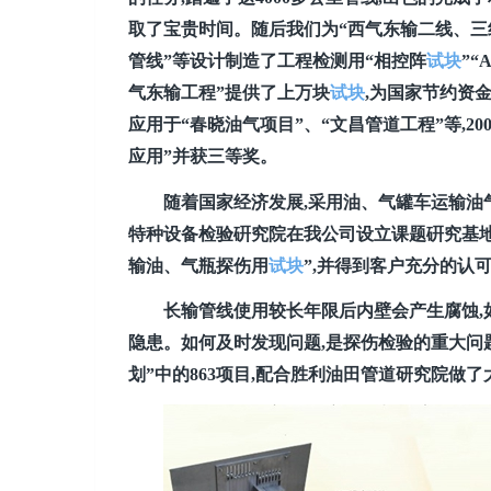
取了宝贵时间。随后我们为“西气东输二线、三线
管线”等设计制造了工程检测用“相控阵
试块
”
“
气东输工程”提供了上万块
试块
,为国家节约资
应用于“春晓油气项目”、“文昌管道工程”等,20
应用”并获三等奖。
随着国家经济发展,采用油、气罐车运输油
特种设备检验硏究院在我公司设立课题硏究基地
输油、气瓶探伤用
试块
”,并得到客户充分的认
长输管线使用较长年限后内壁会产生腐蚀,
隐患。如何及时发现问题,是探伤检验的重大问
划”中的863项目,配合胜利油田管道研究院做