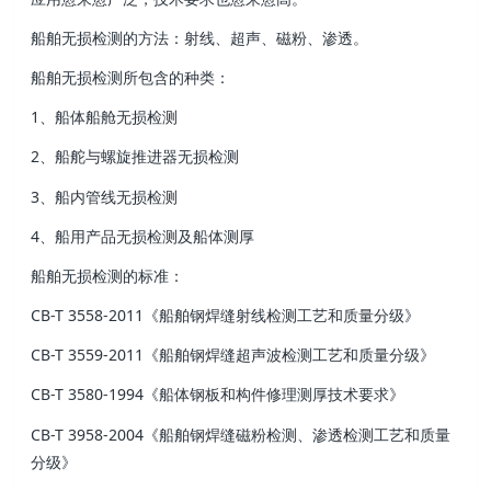
船舶无损检测的方法：射线、超声、磁粉、渗透。
船舶无损检测所包含的种类：
1、船体船舱无损检测
2、船舵与螺旋推进器无损检测
3、船内管线无损检测
4、船用产品无损检测及船体测厚
船舶无损检测的标准：
CB-T 3558-2011《船舶钢焊缝射线检测工艺和质量分级》
CB-T 3559-2011《船舶钢焊缝超声波检测工艺和质量分级》
CB-T 3580-1994《船体钢板和构件修理测厚技术要求》
CB-T 3958-2004《船舶钢焊缝磁粉检测、渗透检测工艺和质量
分级》