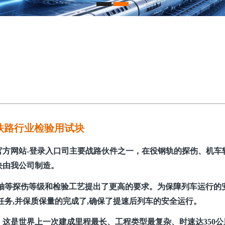
铁路
行业
检验用试块
体育官方网站-登录入口司主要战路伙件之一，在役钢轨的探伤、机车
块由我公司制造。
车轴等探伤等级和检验工艺提出了更高的要求。为保障列车运行
的
任务,并保质保量的完成了,确保了提速后列车的安全运行。
运营。这是世界上一次建成里程最长、工程类型最复杂、时速达350公