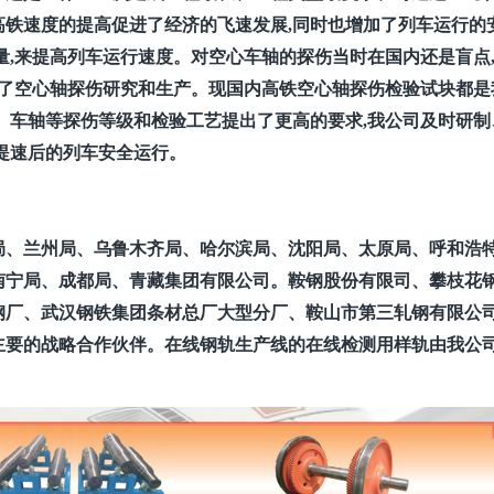
铁速度的提高促进了经济的飞速发展,同时也增加了列车
运行的
量,来提高列车运行速度。对空心车轴的探伤当时
在国内还是盲点
成了空心轴探伤研究和生产。现国内
高铁空心轴探伤检验试块都是
、车轴等探伤等级和检验
工艺提出了更高的要求,我公司及时研制
提速后的列车安全运行。
局、兰州局、乌鲁木齐局、哈尔滨局、沈阳局、太原局、呼和浩
南宁局、成都局、青藏集团有限公司。鞍钢股份有限
司、攀枝花
钢厂、武汉钢铁集团条材总厂大型分厂、鞍山
市第三轧钢有限公
主要的战略合作伙伴。在线钢轨生产线
的在线检测用样轨由我公