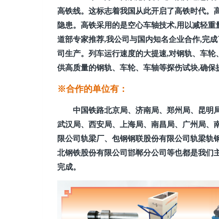
高铁线。这标志着我国从此开启了高铁时代。高
隐患。高铁采用的是空心车轴技术,用以减轻重
道部专家推荐,我公司与国内知名企业合作,完
司生产。列车运行速度的大提速,对钢轨、车轮
供高质量的钢轨、车轮、车轴等探伤试块,确保
※合作的单位有：
中国铁路北京局、济南局、郑州局、昆明
武汉局、西安局、上海局、南昌局、广州局、
限公司轨梁厂、包钢钢联股份有限公司轨梁轨
北钢铁股份有限公司邯郸分公司等也都是我们
完成。