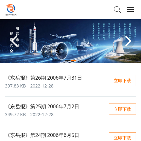
《东岳报》第26期 2006年7月31日
立即下载
397.83 KB
2022-12-28
《东岳报》第25期 2006年7月2日
立即下载
349.72 KB
2022-12-28
《东岳报》第24期 2006年6月5日
立即下载