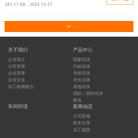
267.17 KB
2022-12-27
关于我们
产品中心
企业简介
国家试块
公司资质
行标试块
企业荣誉
专标试块
企业文化
对比试块
加工检测能力
其他试块
国际｜国外试块
模具
车间环境
新闻动态
公司新闻
技术分享
员工感想