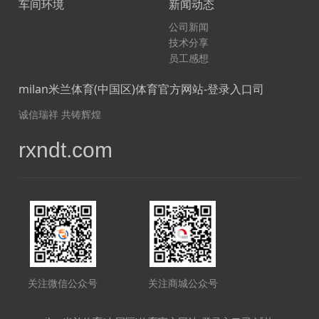
车间环境
新闻动态
公司新闻
技术分享
员工感想
milan米兰体育(中国区)体育官方网站-登录入口司
诚信瑞祥 共铸辉煌
rxndt.com
关注微信公众号
关注商城公众号