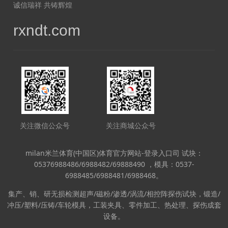
诚信瑞祥 共铸辉煌
rxndt.com
关注微信公众号
关注商城公众号
milan米兰体育(中国区)体育官方网站-登录入口司 试块：
05376988486/6988482/69888490 ，模具：0537-
6988485/6988481/6988468。
集产、销、研无损检测超声/磁粉/渗透/涡流/相控阵探伤试块，锻造/
冲压/塑料/压铸/车轮模具，工装夹具、零件加工、热处理、探伤成套
设备。