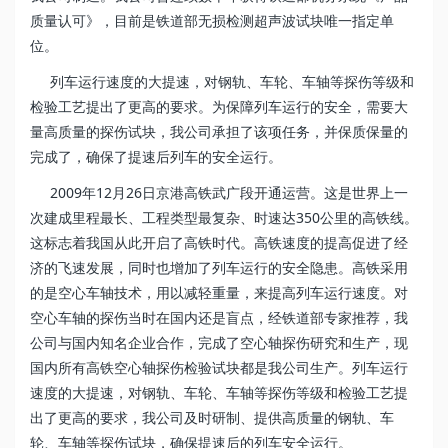
质量认可》，目前是铁道部无损检测超声波试块唯一指定单
位。
列车运行速度的大提速，对钢轨、车轮、车轴等探伤等级和
检验工艺提出了更高的要求。为保障列车运行的安全，需要大
量高质量的探伤试块，我公司承担了该项任务，并保质保量的
完成了，确保了提速后列车的安全运行。
2009年12月26日京港高铁武广段开通运营。这是世界上一
次建成里程最长、工程类型最复杂、时速达350公里的高铁线。
这标志着我国从此开启了高铁时代。高铁速度的提高促进了经
济的飞速发展，同时也增加了列车运行的安全隐患。高铁采用
的是空心车轴技术，用以减轻重量，来提高列车运行速度。对
空心车轴的探伤当时在国内还是盲点，经铁道部专家推荐，我
公司与国内知名企业合作，完成了空心轴探伤研究和生产，现
国内所有高铁空心轴探伤检验试块都是我公司生产。列车运行
速度的大提速，对钢轨、车轮、车轴等探伤等级和检验工艺提
出了更高的要求，我公司及时研制、提供高质量的钢轨、车
轮、车轴等探伤试块，确保提速后的列车安全运行。