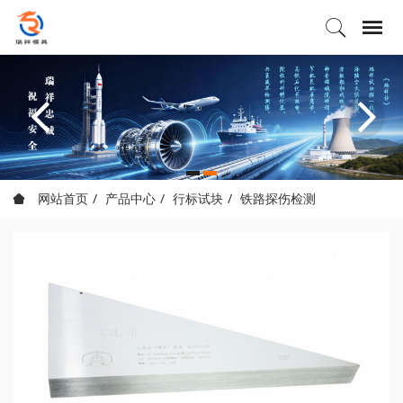
网站首页
产品中心
行标试块
铁路探伤检测