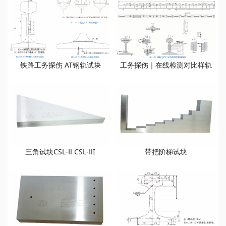
铁路工务探伤 AT钢轨试块
工务探伤｜在线检测对比样轨
三角试块CSL-Ⅱ CSL-ⅡI
带把阶梯试块