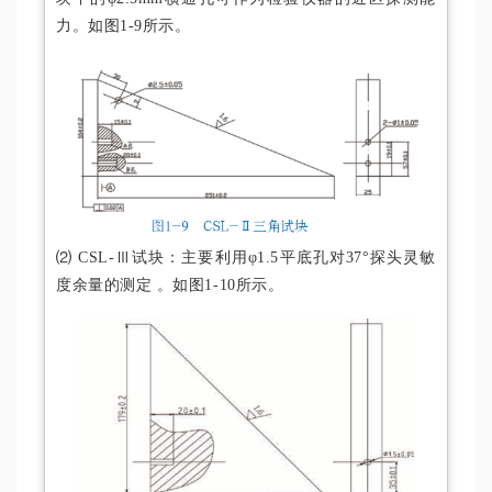
力。如图1-9所示。
⑵ CSL-Ⅲ试块：主要利用φ1.5平底孔对37°
探头灵敏
度余量的测定 。如图1-10所示。