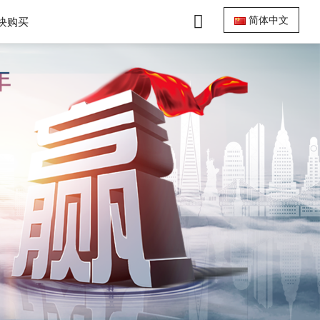
查看更多 >
简体中文
块购买