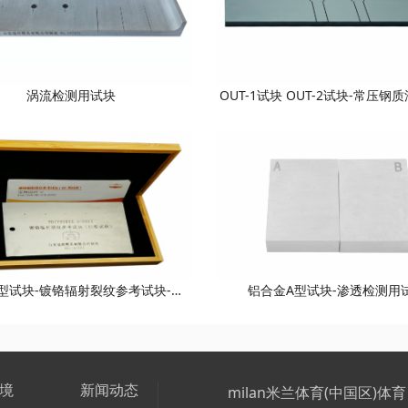
涡流检测用试块
OUT-1试块 OUT-2试块-常压钢
五点式B型试块-镀铬辐射裂纹参考试块-渗透试块
铝合金A型试块-渗透检测用
境
新闻动态
milan米兰体育(中国区)体育