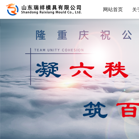
网站首页
关