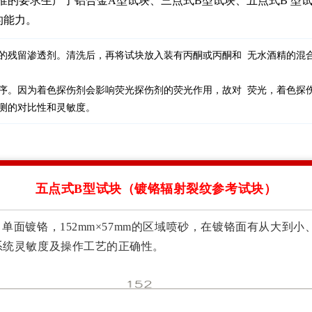
013-2015标准的要求生产了铝合金A型试块、三点式B型试块、五点
的能力。
残留渗透剂。清洗后，再将试块放入装有丙酮或丙酮和 无水酒精的混合液体
序。因为着色探伤剂会影响荧光探伤剂的荧光作用，故对 荧光，着色探伤
测的对比性和灵敏度。
五点式B型试块（镀铬辐射裂纹参考试块）
作，单面镀铬，152mm×57mm的区域喷砂，在镀铬面有从大到
系统灵敏度及操作工艺的正确性。