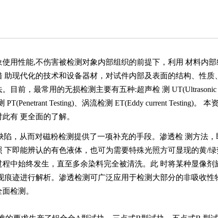
使用性能,不伤害被检测对象内部组织的前提下，利用 材料内
 助现代化的技术和设备器材，对试件内部及表面的结构、性质
无损检测主要有五种:超声检 测 UT(Ultrasonic Testing)、射线
、渗透检测 PT(Penetrant Testing)、涡流检测 ET(Eddy curren
此有 更全面的了解。
缺陷，从而对磁粉检测提供了一项补充的手段。渗透检 测方法
 下即能辨认的有色液体，也可为需要特殊光照方可显现的黄/绿荧
过程中始终发生，直至多余染料完全被清洗。此 时将某种显像剂
现痕迹进行解析。渗透检测可广泛应用于检测大部分的非吸收性
全面检测。