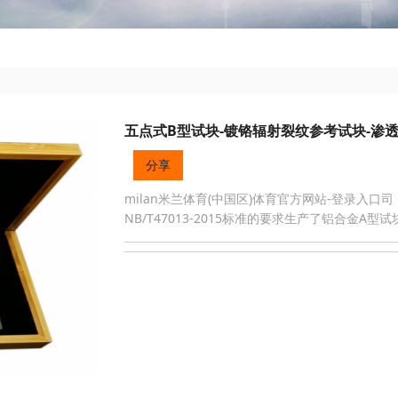
五点式B型试块-镀铬辐射裂纹参考试块-渗
分享
milan米兰体育(中国区)体育官方网站-登录入口司（
NB/T47013-2015标准的要求生产了铝合金A