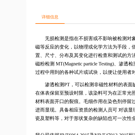
详细信息
无损检测是指在不损害或不影响被检测对象
磁等反应的变化，以物理或化学方法为手段，借
置、尺寸、分布及其变化进行检查和测试的方法。目前，最常用的
磁粉检测 MT(Magnetic particle Testing)
过程中用到的各种试片或试块，以便让使用者对
渗透检测PT，可以检测非磁性材料的表面
在体表保留至预设时限，该染料可为在正常光照
材料表面开口的裂痕。毛细作用在染色剂停留
进而显现。具备相应资质的检测人员可 对该显
瓷及塑料等，对于形状复杂的缺陷也可一次性