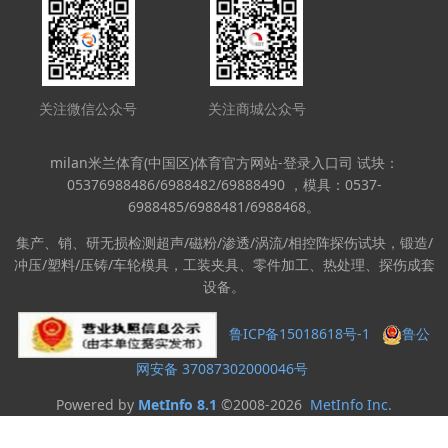
关注微信公众号
关注商城公众号
milan米兰体育(中国区)体育官方网站-登录入口司 试块：
05376988486/6988482/69888490 ，模具：0537-
6988485/6988481/6988468。
集产、销、研无损检测超声/磁粉/渗透/涡流/相控阵探伤试块，锻造/
冲压/塑料/压铸/车轮模具，工装夹具、零件加工、热处理、探伤成套
设备。
鲁ICP备15018618号-1
鲁公
网安备 37087302000046号
Powered by
MetInfo 8.1
©2008-2026
MetInfo Inc.