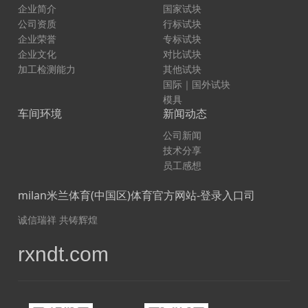
企业简介
国家试块
公司资质
行标试块
企业荣誉
专标试块
企业文化
对比试块
加工检测能力
其他试块
国际｜国外试块
模具
车间环境
新闻动态
公司新闻
技术分享
员工感想
milan米兰体育(中国区)体育官方网站-登录入口司
诚信瑞祥 共铸辉煌
rxndt.com