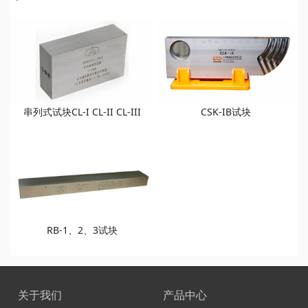
串列式试块CL-I CL-II CL-III
CSK-IB试块
RB-1、2、3试块
关于我们
产品中心