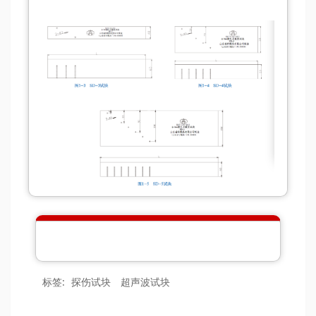
标签:
探伤试块
超声波试块