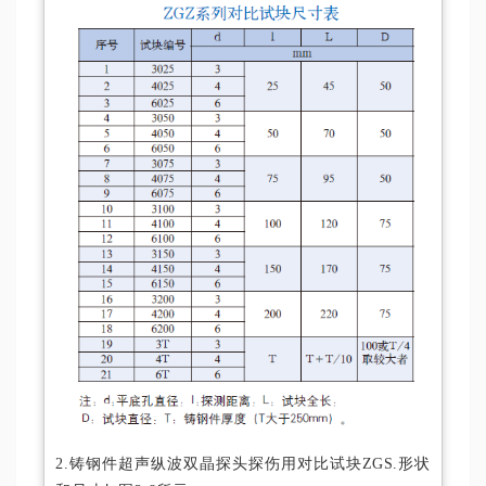
2.铸钢件超声纵波双晶探头探伤用对比试块ZGS.形状