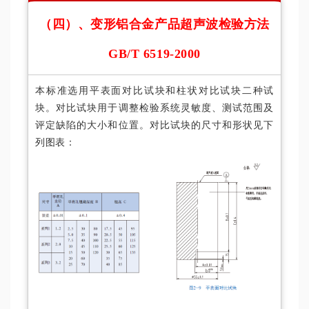
（四）、变形铝合金产品超声波检验方法
GB/T 6519-2000
本标准选用平表面对比试块和柱状对比试块二种试
块。对比试块用于调整检验系
统灵敏度、测试范围及
评定缺陷的大小和位置。对比试块的尺寸和形状见下
列图表：