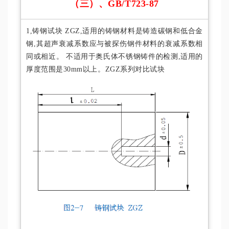
（三）、GB/T723-87
1,铸钢试块 ZGZ,适用的铸钢材料是铸
造碳钢和低合金
钢,其超声衰减系数应与被探
伤钢件材料的衰减系数相
同或相近。 不适用于
奥氏体不锈钢铸件的检测,适用的
厚度范围是
30mm以上。ZGZ系列对比试块