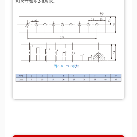
和尺寸如图2-8所示。