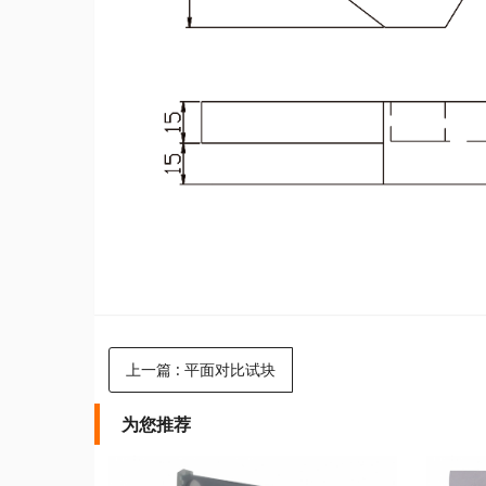
上一篇
:
平面对比试块
为您推荐