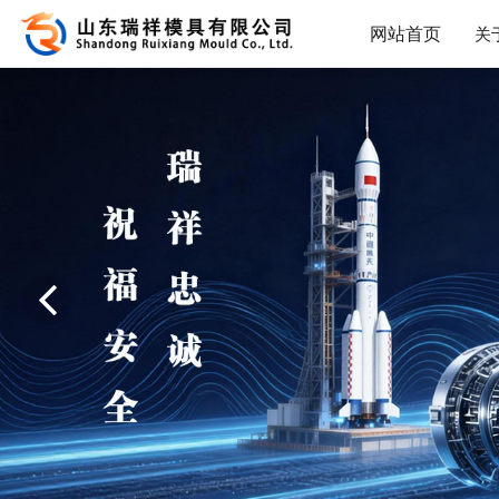
网站首页
关