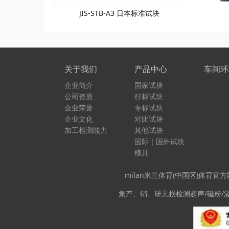
JIS-STB-A3 日本标准试块
关于我们
产品中心
车间环
企业简介
国家试块
公司资质
行标试块
企业荣誉
专标试块
企业文化
对比试块
加工检测能力
其他试块
国际｜国外试块
模具
milan米兰体育(中国区)体育官方网站-
集产、销、研无损检测超声/磁粉/