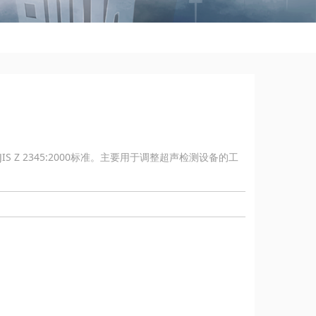
IS Z 2345:2000标准。主要用于调整超声检测设备的工