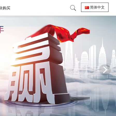
查看更多 >
简体中文
块购买