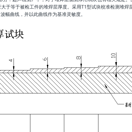
T1
应大于等于被检工件的堆焊层厚度。采用
型试块校准检测堆焊
-
波幅曲线，并以此曲线作为基准灵敏度。