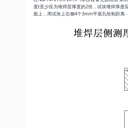
t
2
度
至少应为堆焊层厚度的
倍，试块堆焊厚度
4
3mm
面上，用试块上右侧
个
平底孔绘制距离