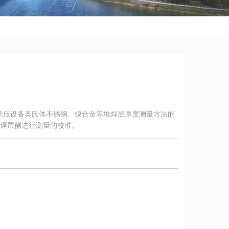
 标准 承压设备奥氏体不锈钢、镍合金等堆焊层厚度测量方法的
焊层侧进行测量的校准。