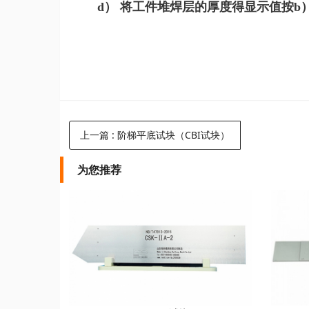
d） 将工件堆焊层的厚度得显示值按
上一篇
:
阶梯平底试块（CBI试块）
为您推荐