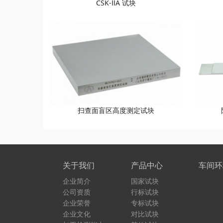
CSK-ⅡA 试块
扫查面盲区高度测定试块
关于我们
产品中心
车间环
企业简介
国家试块
公司资质
行标试块
企业荣誉
专标试块
企业文化
对比试块