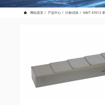
网站首页
产品中心
行标试块
NB/T 4701