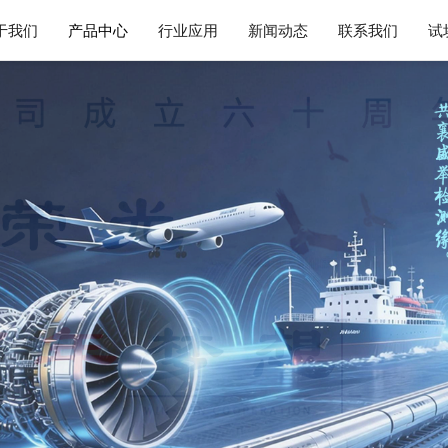
于我们
产品中心
行业应用
新闻动态
联系我们
试