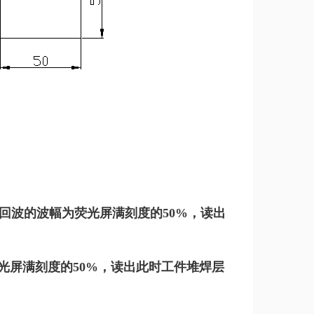
回波的波幅为荧光屏满刻度的50%，读出
光屏满刻度的50%，读出此时工件堆焊层