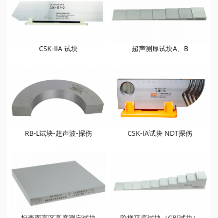
CSK-ⅡA 试块
超声测厚试块A、B
RB-L试块-超声波-探伤
CSK-ⅠA试块 NDT探伤
扫查面盲区高度测定试块
阶梯平底试块（CBI试块）