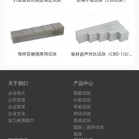
堆焊层侧测厚用试块
板材超声对比试块（CBII-1/2/3/4/5/6 试块）
关于我们
产品中心
企业简介
国家试块
公司资质
行标试块
企业荣誉
专标试块
企业文化
对比试块
加工检测能力
其他试块
国际｜国外试块
模具