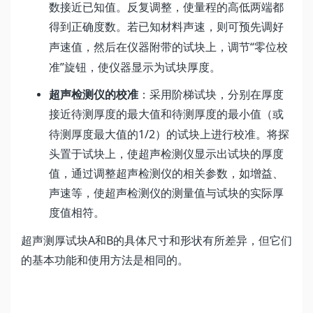
数接近已知值。反复调整，使量程的高低两端都
得到正确度数。若已知材料声速，则可预先调好
“
声速值，然后在仪器附带的试块上，调节
零位校
”
准
旋钮，使仪器显示为试块厚度。
超声检测仪的校准
：采用阶梯试块，分别在厚度
接近待测厚度的最大值和待测厚度的最小值（或
1/2
待测厚度最大值的
）的试块上进行校准。将探
头置于试块上，使超声检测仪显示出试块的厚度
值，通过调整超声检测仪的相关参数，如增益、
声速等，使超声检测仪的测量值与试块的实际厚
度值相符。
A
B
超声测厚试块
和
的具体尺寸和形状有所差异，但它们
的基本功能和使用方法是相同的。