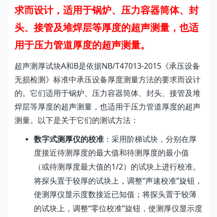
求而设计，适用于锅炉、压力容器筒体、封
头、接管及堆焊层等厚度的超声测量，也适
用于压力管道厚度的超声测量。
A
B
NB/T47013-2015
超声测厚试块
和
是依据
《承压设备
无损检测》标准中承压设备厚度测量方法的要求而设计
的。它们适用于锅炉、压力容器筒体、封头、接管及堆
焊层等厚度的超声测量，也适用于压力管道厚度的超声
测量。以下是关于它们的测试方法：
数字式测厚仪的校准
：采用阶梯试块，分别在厚
度接近待测厚度的最大值和待测厚度的最小值
1/2
（或待测厚度最大值的
）的试块上进行校准。
“
”
将探头置于较厚的试块上，调整
声速校准
旋钮，
使测厚仪显示度数接近已知值；将探头置于较薄
“
”
的试块上，调整
零位校准
旋钮，使测厚仪显示度