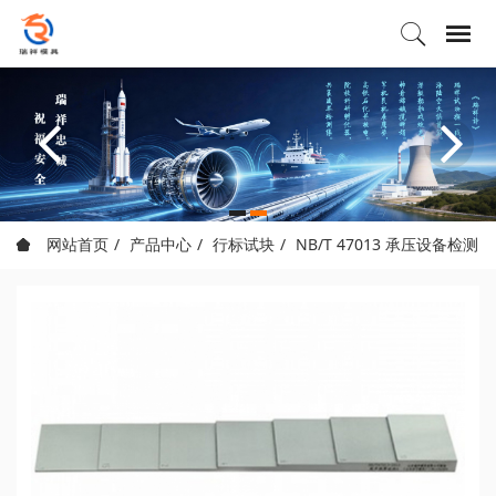
网站首页
产品中心
行标试块
NB/T 47013 承压设备检测