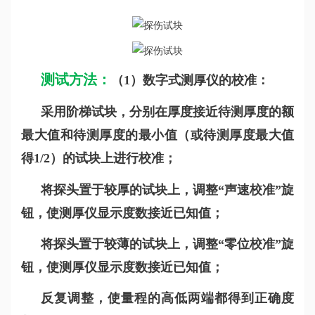
测试方法：
（1）数字式测厚仪的校准：
采用阶梯试块，分别在厚度接近待测厚度的额
最大值和待测厚度的最小值（或待测厚度最大值
得1/2）的试块上进行校准；
将探头置于较厚的试块上，调整“声速校准”旋
钮，使测厚仪显示度数接近已知值；
将探头置于较薄的试块上，调整“零位校准”旋
钮，使测厚仪显示度数接近已知值；
反复调整，使量程的高低两端都得到正确度