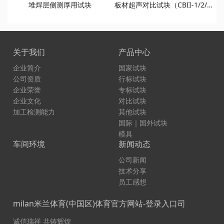
堆焊层侧测厚用试块
板材超声对比试块（CBII-1/2/3/4/5/6 试块）
关于我们
产品中心
企业简介
国家试块
公司资质
行标试块
企业荣誉
专标试块
企业文化
对比试块
加工检测能力
其他试块
国际｜国外试块
模具
车间环境
新闻动态
公司新闻
技术分享
员工感想
milan米兰体育(中国区)体育官方网站-登录入口司
诚信瑞祥 共铸辉煌