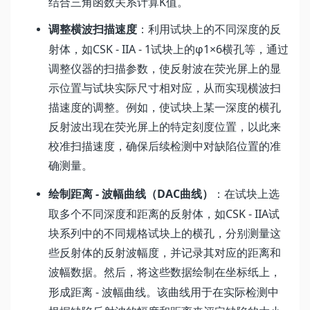
K
结合三角函数关系计算
值。
调整横波扫描速度
：利用试块上的不同深度的反
CSK - IIA - 1
φ1×6
射体，如
试块上的
横孔等，通过
调整仪器的扫描参数，使反射波在荧光屏上的显
示位置与试块实际尺寸相对应，从而实现横波扫
描速度的调整。例如，使试块上某一深度的横孔
反射波出现在荧光屏上的特定刻度位置，以此来
校准扫描速度，确保后续检测中对缺陷位置的准
确测量。
-
DAC
绘制距离
波幅曲线（
曲线）
：在试块上选
CSK - IIA
取多个不同深度和距离的反射体，如
试
块系列中的不同规格试块上的横孔，分别测量这
些反射体的反射波幅度，并记录其对应的距离和
波幅数据。然后，将这些数据绘制在坐标纸上，
-
形成距离
波幅曲线。该曲线用于在实际检测中