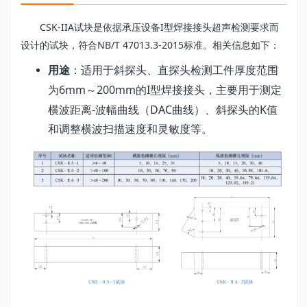
CSK-IIA
I
试块是依据承压设备
型焊接接头超声检测要求而
NB/T 47013.3-2015
设计的试块，符合
标准。相关信息如下：
用途
：适用于斜探头、直探头检测工件厚度范围
6mm
200mm
I
为
～
的
型焊接接头，主要用于测定
-
DAC
K
横波距离
波幅曲线（
曲线）、斜探头的
值
和调整横波扫描速度和灵敏度等。