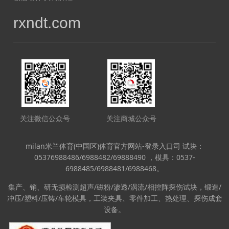
rxndt.com
关注微信公众号
关注商城公众号
milan米兰体育(中国区)体育官方网站-登录入口司 试块：
05376988486/6988482/69888490 ，模具：0537-
6988485/6988481/6988468。
集产、销、研无损检测超声/磁粉/渗透/涡流/相控阵探伤试块，锻造/
冲压/塑料/压铸/车轮模具，工装夹具、零件加工、热处理、探伤成套
设备。