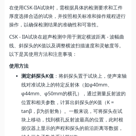
CSK-IIA
在使用
试块时，需根据具体的检测要求和工件
厚度选择合适的试块，并按照相关标准和操作规程进行
操作，以确保检测结果的准确性和可靠性。
CSK - IIA
-
试块在超声检测中用于测定横波距离
波幅曲
K
线、斜探头的
值以及调整横波扫描速度和灵敏度等。
以下是其使用方法和注意事项：
使用方法
K
测定斜探头
值
：将斜探头置于试块上，使声束轴
φ40mm
线对准试块上的特定反射体（如
、
φ44mm
φ50mm
、
的横孔），通过测量反射波的
K
K =
位置和相关参数，计算出斜探头的
值（
tanβ
β
，
为折射角）。一般来说，可将探头在试
块上移动，找到横孔反射波最高的位置，此时根
据仪器上显示的声程和探头的前沿距离等数据，